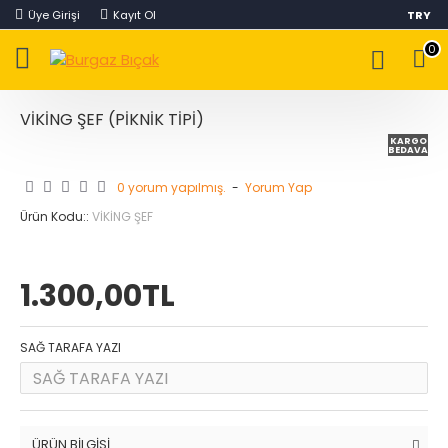
Üye Girişi
Kayıt Ol
TRY
0
VİKİNG ŞEF (PİKNİK TİPİ)
KARGO
BEDAVA
0 yorum yapılmış.
-
Yorum Yap
Ürün Kodu::
VİKİNG ŞEF
1.300,00TL
SAĞ TARAFA YAZI
ÜRÜN BILGISI